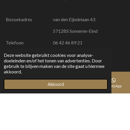
.
9
6
Bezoekadres
van den Eijndelaan 43
2
2
5712BS Someren-Eind
6
Telefoon
06 42 46 89 21
4
1
E-mail
info@marijnthijs.nl
Deze website gebruikt cookies voor analyse-
5
doeleinden en/of het tonen van advertenties. Door
KVK
83168796
0
gebruik te blijven maken van de site gaat u hiermee
akkoord.
9
4
Akkoord
E-mailadres
Telefoonnummer
Instagram
WhatsApp
© 2023 Marijn Thijs Interieur | Ontwerp & Realisatie. Alle
3
rechten voorbehouden.
4
s
t
e
r