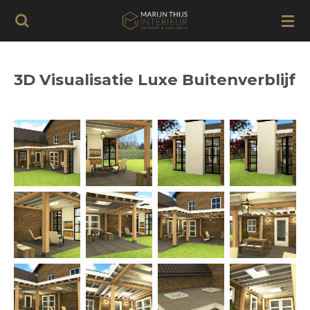
Ga
direct
naar
de
3D Visualisatie Luxe Buitenverblijf
hoofdinhoud