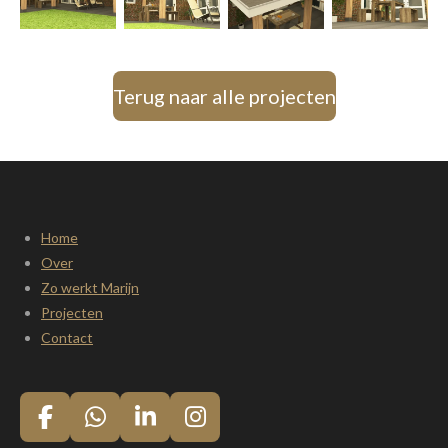
Terug naar alle projecten
Home
Over
Zo werkt Marijn
Projecten
Contact
F
W
L
I