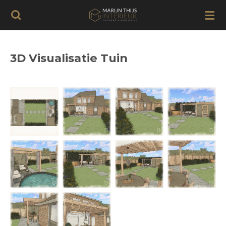
Ga
direct
naar
de
3D Visualisatie Tuin
hoofdinhoud