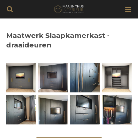
Ga
direct
naar
de
Maatwerk Slaapkamerkast -
hoofdinhoud
draaideuren