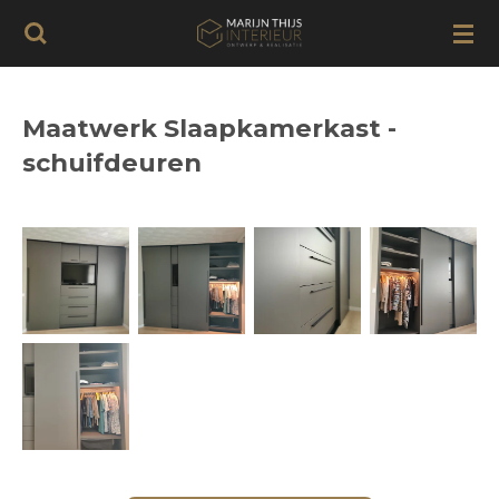
Ga
direct
naar
de
Maatwerk Slaapkamerkast -
hoofdinhoud
schuifdeuren